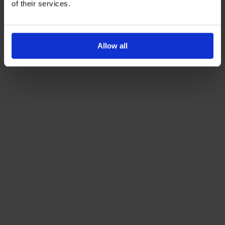
of their services.
Με την εγγραφή σας, συμφωνείτε να λαμβάνετε
ενημερωτικά email.
Όρους Χρήσης
Πολιτική Προστασίας
Δείτε περισσότερα στους
και στην
Allow all
Δεδομένων
.
'Οχι, ευχαριστώ