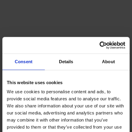
Lacoste Essentials Await
Consent
Details
About
Εγγραφείτε στο newsletter μας και αποκτήστε
10%
στην
πρώτη σας αγορά.
This website uses cookies
We use cookies to personalise content and ads, to
Email
provide social media features and to analyse our traffic.
We also share information about your use of our site with
Ενδιαφέρομαι για:
our social media, advertising and analytics partners who
Γυναικεία
Ανδρικά
may combine it with other information that you’ve
provided to them or that they’ve collected from your use
Εγγραφή