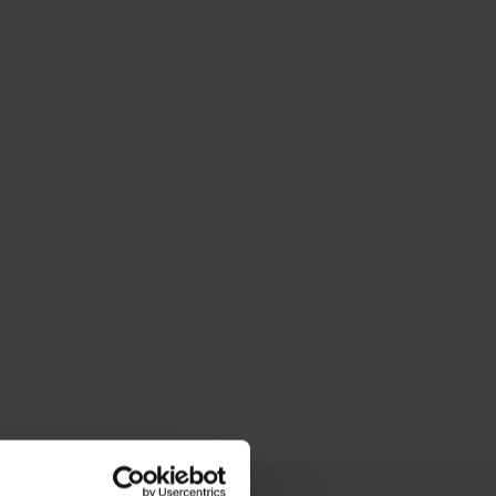
τήστε
10%
στην