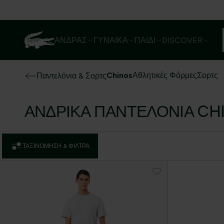
ΆΝΔΡΑΣ
ΓΥΝΑΊΚΑ
ΠΑΙΔΊ
DISCOVER
Chinos
Αθλητικές Φόρμες
Σορτς
Παντελόνια & Σορτς
ΑΝΔΡΙΚΆ ΠΑΝΤΕΛΌΝΙΑ CH
ΤΑΞΙΝΌΜΗΣΗ & ΦΊΛΤΡΑ