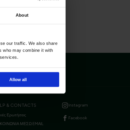
About
se our traffic. We also share
ers who may combine it with
 services.
μβάνετε
Επικοινωνία
Allow all
τική Προστασίας
LP & CONTACTS
Instagram
νές Ερωτήσεις
Facebook
ΚΟΙΝΩΝΙΑ ΜΕΣΩ EMAIL