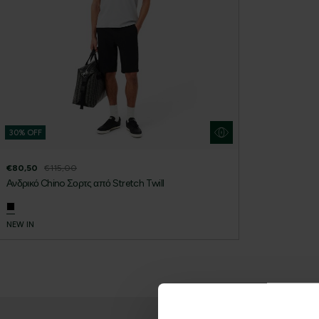
30% OFF
€80,50
€115,00
Ανδρικό Chino Σορτς από Stretch Twill
NEW IN