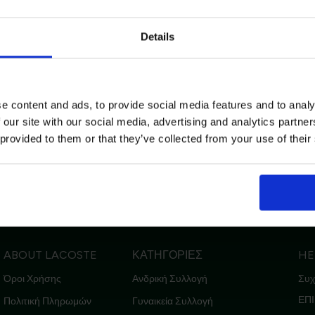
Email
Details
Lacoste
/
Άνδρας
/
Ρούχα
/
Παντελόνια & Σορτς
/
Chinos
Ενδιαφέρομαι για:
e content and ads, to provide social media features and to analy
Γυναικεία
Ανδρικά
 our site with our social media, advertising and analytics partn
 provided to them or that they’ve collected from your use of their
Εγγραφή
Με την εγγραφή σας, συμφωνείτε να λα
ιστροφές
Ασφαλείς Συναλλαγές
Δωρεάν Αποστολές για Αγορές άνω των 80€
ενημερωτικά email.
Όρους Χρήσης
Πολι
Δείτε περισσότερα στους
και στην
Δεδομένων
.
ABOUT LACOSTE
ΚΑΤΗΓΟΡΙΕΣ
HE
'Οχι, ευχαριστώ
Όροι Χρήσης
Ανδρική Συλλογή
Συχ
ΕΠΙ
Πολιτική Πληρωμών
Γυναικεία Συλλογή