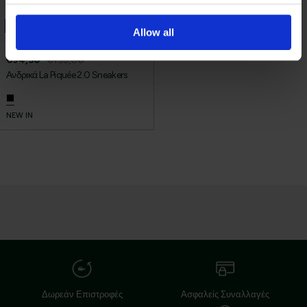
Όρους Χρήσης
Πολιτική Προστασίας
Δείτε περισσότερα στους
και στην
Δεδομένων
.
30% OFF
Allow all
'Οχι, ευχαριστώ
€94,50
€135,00
Ανδρικά La Piquée 2.0 Sneakers
NEW IN
Δωρεάν Επιστροφές
Ασφαλείς Συναλλαγές