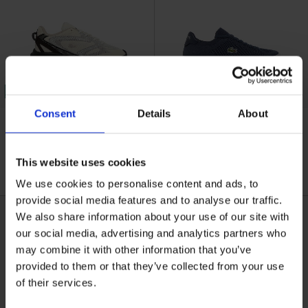
30% OFF
30% OFF
Consent
Details
About
Lacoste Essentials Await
€122,50
€175,00
€94,50
€135,00
Ανδρικά L003 Neo Shot Sneakers
Ανδρικά La Piquée 2.0 Sneakers
Εγγραφείτε στο newsletter μας και αποκτήστε
10%
στην
This website uses cookies
πρώτη σας αγορά.
NEW IN
NEW IN
We use cookies to personalise content and ads, to
Email
provide social media features and to analyse our traffic.
We also share information about your use of our site with
our social media, advertising and analytics partners who
Ενδιαφέρομαι για:
may combine it with other information that you’ve
provided to them or that they’ve collected from your use
Εγγραφή
of their services.