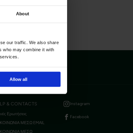
About
se our traffic. We also share
ers who may combine it with
 services.
μβάνετε
Επικοινωνία
Allow all
τική Προστασίας
LP & CONTACTS
Instagram
νές Ερωτήσεις
Facebook
ΚΟΙΝΩΝΙΑ ΜΕΣΩ EMAIL
ΙΚΟΙΝΩΝΙΑ ΜΕΣΩ