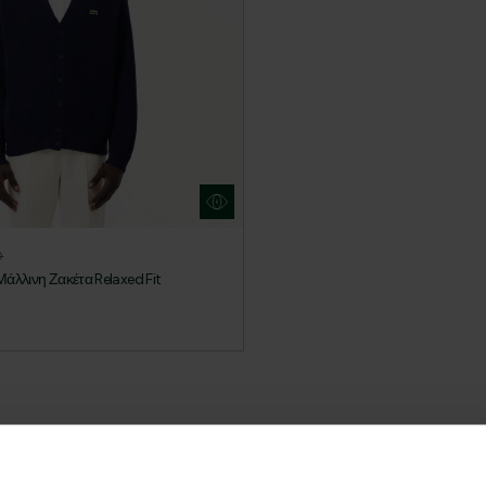
0
άλλινη Ζακέτα Relaxed Fit
Lacoste Essentials Await
Εγγραφείτε στο newsletter μας και αποκ
πρώτη σας αγορά.