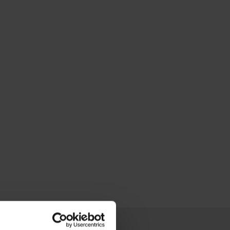
τήστε
10%
στην