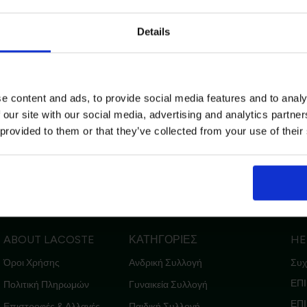
Email
Details
Lacoste
/
Άνδρας
/
Ρούχα
/
Πλεκτά
Ενδιαφέρομαι για:
Γυναικεία
Ανδρικά
e content and ads, to provide social media features and to analy
 our site with our social media, advertising and analytics partn
Εγγραφή
 provided to them or that they’ve collected from your use of their
Με την εγγραφή σας, συμφωνείτε να λα
ενημερωτικά email.
ιστροφές
Ασφαλείς Συναλλαγές
Δωρεάν Αποστολές για Αγορές άνω των 80€
Όρους Χρήσης
Πολι
Δείτε περισσότερα στους
και στην
Δεδομένων
.
ABOUT LACOSTE
ΚΑΤΗΓΟΡΙΕΣ
HE
'Οχι, ευχαριστώ
Όροι Χρήσης
Ανδρική Συλλογή
Συχ
ΕΠΙ
Πολιτική Πληρωμών
Γυναικεία Συλλογή
ΕΠ
Επιστροφές & Αλλαγές
Παιδική Συλλογή