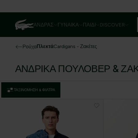
ΆΝΔΡΑΣ
ΓΥΝΑΊΚΑ
ΠΑΙΔΊ
DISCOVER
Πλεκτά
Cardigans - Ζακέτες
Ρούχα
ΑΝΔΡΙΚΆ ΠΟΥΛΌΒΕΡ & ΖΑ
ΤΑΞΙΝΌΜΗΣΗ & ΦΊΛΤΡΑ