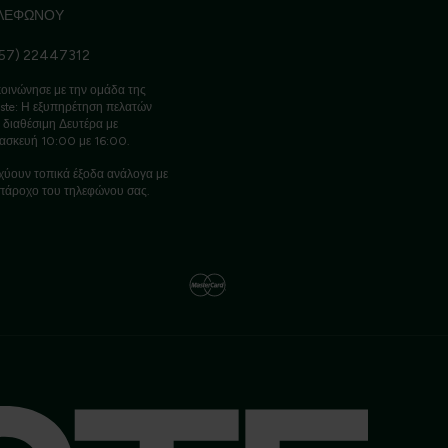
ΛΕΦΩΝΟΥ
57) 22447312
οινώνησε με την ομάδα της
ste: Η εξυπηρέτηση πελατών
ι διαθέσιμη Δευτέρα με
ασκευή 10:00 με 16:00.
χύουν τοπικά έξοδα ανάλογα με
πάροχο του τηλεφώνου σας.