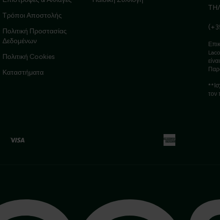
ΤΗ
Τρόποι Αποστολής
(+3
Πολιτική Προστασίας
Δεδομένων
Επικ
Laco
Πολιτική Cookies
είνα
Παρ
Καταστήματα
**Ισ
τον 