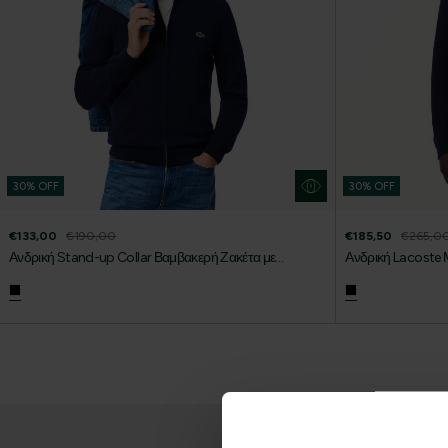
30% OFF
30% OFF
€133,00
€190,00
€185,50
€265,0
Ανδρική Stand-up Collar Βαμβακερή Ζακέτα με
Ανδρική Lacoste Μ
Φερμουάρ