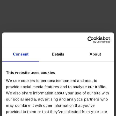
Lacoste Essentials Await
Consent
Details
About
Εγγραφείτε στο newsletter μας και αποκτήστε
10%
στην
πρώτη σας αγορά.
Email
This website uses cookies
We use cookies to personalise content and ads, to
Ενδιαφέρομαι για:
provide social media features and to analyse our traffic.
Γυναικεία
Ανδρικά
We also share information about your use of our site with
our social media, advertising and analytics partners who
Εγγραφή
may combine it with other information that you’ve
provided to them or that they’ve collected from your use
Με την εγγραφή σας, συμφωνείτε να λαμβάνετε