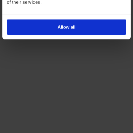
ενημερωτικά email.
of their services.
Όρους Χρήσης
Πολιτική Προστασίας
Δείτε περισσότερα στους
και στην
Δεδομένων
.
'Οχι, ευχαριστώ
Allow all