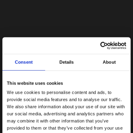
Lacoste Essentials Await
Consent
Details
About
Εγγραφείτε στο newsletter μας και αποκτήστε
10%
στην
πρώτη σας αγορά.
Email
This website uses cookies
We use cookies to personalise content and ads, to
Ενδιαφέρομαι για:
provide social media features and to analyse our traffic.
Γυναικεία
Ανδρικά
We also share information about your use of our site with
our social media, advertising and analytics partners who
Εγγραφή
may combine it with other information that you’ve
provided to them or that they’ve collected from your use
Με την εγγραφή σας, συμφωνείτε να λαμβάνετε
ενημερωτικά email.