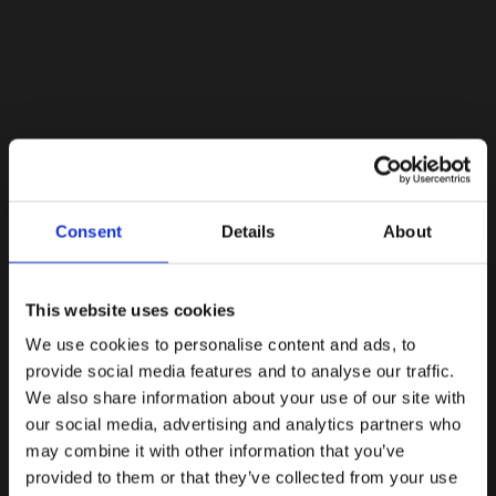
Lacoste Essentials Await
Consent
Details
About
Εγγραφείτε στο newsletter μας και αποκτήστε
10%
στην
πρώτη σας αγορά.
Email
This website uses cookies
We use cookies to personalise content and ads, to
Ενδιαφέρομαι για:
provide social media features and to analyse our traffic.
Γυναικεία
Ανδρικά
We also share information about your use of our site with
our social media, advertising and analytics partners who
Εγγραφή
may combine it with other information that you’ve
provided to them or that they’ve collected from your use
Με την εγγραφή σας, συμφωνείτε να λαμβάνετε
ενημερωτικά email.