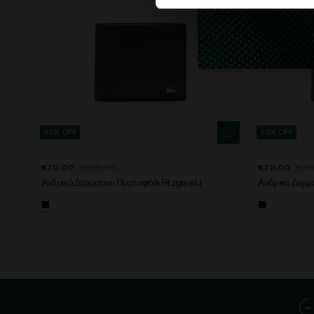
30% OFF
30% OFF
€70,00
€100,00
€70,00
€10
Ανδρικό Δερμάτινο Πορτοφόλι Fitzgerald
Ανδρικό Δερμά