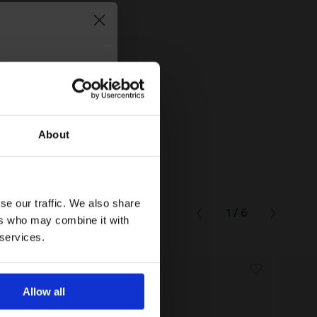
τήστε
10%
στην
About
se our traffic. We also share
1 / 6
ers who may combine it with
 services.
μβάνετε
Allow all
τική Προστασίας