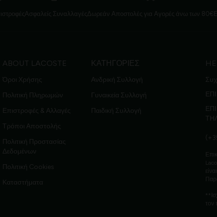
ιστροφές
Ασφαλείς Συναλλαγές
Δωρεάν Αποστολές για Αγορές άνω των 80€
ABOUT LACOSTE
ΚΑΤΗΓΟΡΙΕΣ
HE
Όροι Χρήσης
Ανδρική Συλλογή
Συχ
ΕΠΙ
Πολιτική Πληρωμών
Γυναικεία Συλλογή
ΕΠ
Επιστροφές & Αλλαγές
Παιδική Συλλογή
ΤΗ
Τρόποι Αποστολής
(+3
Πολιτική Προστασίας
Δεδομένων
Επικ
Laco
Πολιτική Cookies
είνα
Παρ
Καταστήματα
**Ισ
τον 