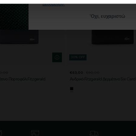
Δεδομένων
.
'Οχι, ευχαριστώ
30% OFF
0,00
€63,00
€90,00
τινο Πορτοφόλι Fitzgerald
Ανδρικό Fitzgerald Δερμάτινο Six Car