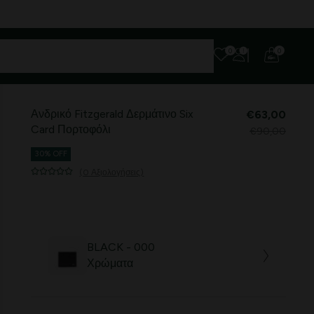
Πληρωμή με χρεωστική/πιστωτική κάρτα
0
0
Ανδρικό Fitzgerald Δερμάτινο Six
€63,00
Card Πορτοφόλι
€90,00
30% OFF
(0 Αξιολογήσεις)
BLACK - 000
Χρώματα