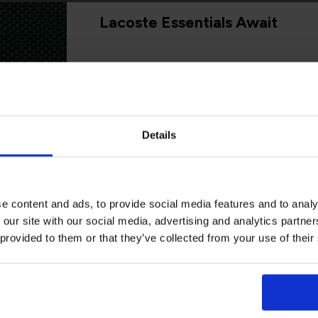
Lacoste Essentials Await
 Kip (100%)
Εγγραφείτε στο newsletter μας και αποκ
πρώτη σας αγορά.
Email
Details
Ενδιαφέρομαι για:
Γυναικεία
Ανδρικά
e content and ads, to provide social media features and to analy
 our site with our social media, advertising and analytics partn
Εγγραφή
 provided to them or that they’ve collected from your use of their
Με την εγγραφή σας, συμφωνείτε να λα
ενημερωτικά email.
Όρους Χρήσης
Πολι
Δείτε περισσότερα στους
και στην