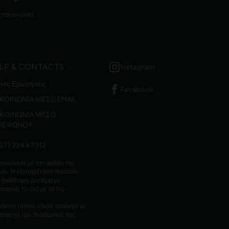
Επικοινωνία
LP & CONTACTS
Instagram
νές Ερωτήσεις
Facebook
ΚΟΙΝΩΝΙΑ ΜΕΣΩ EMAIL
ΙΚΟΙΝΩΝΙΑ ΜΕΣΩ
ΛΕΦΩΝΟΥ
57) 22447312
οινώνησε με την ομάδα της
ste: Η εξυπηρέτηση πελατών
ι διαθέσιμη Δευτέρα με
ασκευή 10:00 με 16:00.
χύουν τοπικά έξοδα ανάλογα με
πάροχο του τηλεφώνου σας.