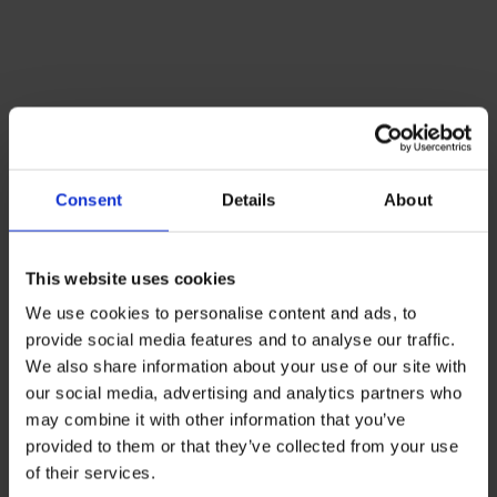
Consent
Details
About
Lacoste Essentials Await
Εγγραφείτε στο newsletter μας και αποκτήστε
10%
στην
This website uses cookies
πρώτη σας αγορά.
We use cookies to personalise content and ads, to
Email
provide social media features and to analyse our traffic.
We also share information about your use of our site with
our social media, advertising and analytics partners who
Ενδιαφέρομαι για:
may combine it with other information that you’ve
provided to them or that they’ve collected from your use
Εγγραφή
of their services.