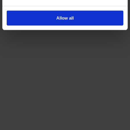
Όρους Χρήσης
Πολιτική Προστασίας
Δείτε περισσότερα στους
και στην
Δεδομένων
.
Allow all
'Οχι, ευχαριστώ