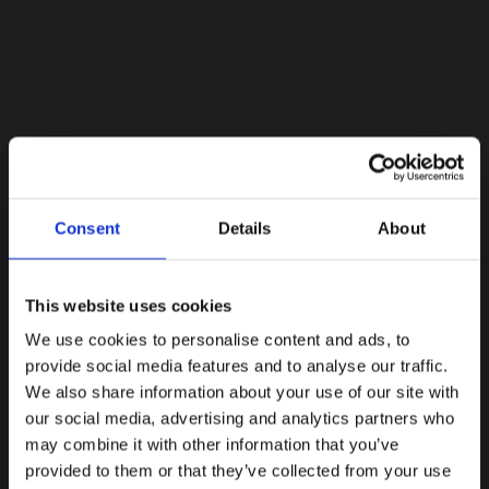
Lacoste Essentials Await
Consent
Details
About
Εγγραφείτε στο newsletter μας και αποκτήστε
10%
στην
πρώτη σας αγορά.
Email
This website uses cookies
We use cookies to personalise content and ads, to
Ενδιαφέρομαι για:
provide social media features and to analyse our traffic.
Γυναικεία
Ανδρικά
We also share information about your use of our site with
our social media, advertising and analytics partners who
Εγγραφή
may combine it with other information that you’ve
provided to them or that they’ve collected from your use
Με την εγγραφή σας, συμφωνείτε να λαμβάνετε
ενημερωτικά email.