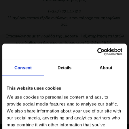
(+357) 22447312
**Ισχύουν τοπικά έξοδα ανάλογα με τον πάροχο του τηλεφώνου
σας.
Επικοινώνησε με την ομάδα της Lacoste: Η εξυπηρέτηση πελατών
είναι διαθέσιμη Δευτέρα με Παρασκευή 10:00 με 16:00.
Lacoste Essentials Await
Consent
Details
About
Εγγραφείτε στο newsletter μας και αποκτήστε
10%
στην
πρώτη σας αγορά.
ΣΥΧΝΈΣ ΕΡΩΤΉΣΕΙΣ
Email
This website uses cookies
Δείτε τις απαντήσεις μας στις πιο συχνές ερωτήσεις
We use cookies to personalise content and ads, to
Ενδιαφέρομαι για:
provide social media features and to analyse our traffic.
Μάθετε περισσότερα
Γυναικεία
Ανδρικά
We also share information about your use of our site with
our social media, advertising and analytics partners who
Εγγραφή
may combine it with other information that you’ve