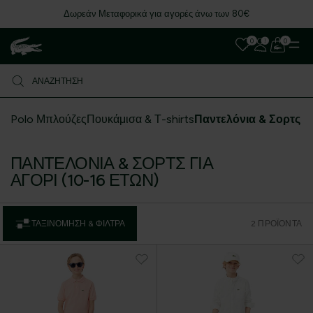
ν Μεταφορικά για αγορές άνω των 80€
0
0
Polo Μπλούζες
Πουκάμισα & Τ-shirts
Παντελόνια & Σορτς
ΠΑΝΤΕΛΌΝΙΑ & ΣΟΡΤΣ ΓΙΑ
ΑΓΌΡΙ (10-16 ΕΤΏΝ)
ΤΑΞΙΝΌΜΗΣΗ & ΦΊΛΤΡΑ
2 ΠΡΟΪΌΝΤΑ