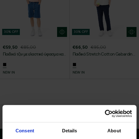
30% OFF
30% OFF
€59,50
€85,00
€66,50
€95,00
Παιδικό τζιν με ελαστικό ύφασμα και
Παιδικό Stretch Cotton Gabardine
5 τσέπες
Παντελόνι
NEW IN
NEW IN
Consent
Details
About