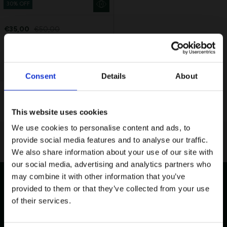
30% OFF
€35,00
€50,00
Παιδικό Βαμβακερό T-shirt
Lacoste Essentials Await
NEW IN
Consent
Details
About
Εγγραφείτε στο newsletter μας και αποκτήστε
10%
στην
πρώτη σας αγορά.
Email
This website uses cookies
We use cookies to personalise content and ads, to
Ενδιαφέρομαι για:
provide social media features and to analyse our traffic.
Γυναικεία
Ανδρικά
We also share information about your use of our site with
our social media, advertising and analytics partners who
Εγγραφή
may combine it with other information that you’ve
provided to them or that they’ve collected from your use
Με την εγγραφή σας, συμφωνείτε να λαμβάνετε
ενημερωτικά email.
of their services.
Δωρεάν Επιστροφές
Ασφαλείς Συναλλαγές
Όρους Χρήσης
Πολιτική Προστασίας
Δείτε περισσότερα στους
και στην
Δεδομένων
.