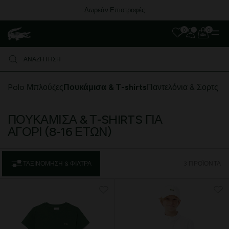
Δωρεάν Επιστροφές
0
0
Polo Μπλούζες
Πουκάμισα & Τ-shirts
Παντελόνια & Σορτς
ΠΟΥΚΆΜΙΣΑ & Τ-SHIRTS ΓΙΑ
ΑΓΌΡΙ (8-16 ΕΤΏΝ)
ΤΑΞΙΝΌΜΗΣΗ & ΦΊΛΤΡΑ
3 ΠΡΟΪΌΝΤΑ