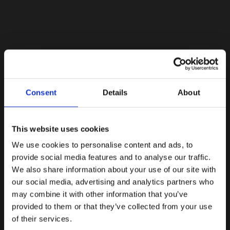
Lacoste Essentials Await
Consent
Details
About
Εγγραφείτε στο newsletter μας και αποκτήστε
10%
στην
πρώτη σας αγορά.
Email
This website uses cookies
We use cookies to personalise content and ads, to
Ενδιαφέρομαι για:
provide social media features and to analyse our traffic.
Γυναικεία
Ανδρικά
We also share information about your use of our site with
our social media, advertising and analytics partners who
Εγγραφή
may combine it with other information that you’ve
provided to them or that they’ve collected from your use
Με την εγγραφή σας, συμφωνείτε να λαμβάνετε
ενημερωτικά email.
of their services.