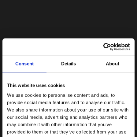
Lacoste Essentials Await
Consent
Details
About
Εγγραφείτε στο newsletter μας και αποκτήστε
10%
στην
πρώτη σας αγορά.
Email
This website uses cookies
We use cookies to personalise content and ads, to
Ενδιαφέρομαι για:
provide social media features and to analyse our traffic.
Γυναικεία
Ανδρικά
We also share information about your use of our site with
our social media, advertising and analytics partners who
Εγγραφή
may combine it with other information that you’ve
provided to them or that they’ve collected from your use
Με την εγγραφή σας, συμφωνείτε να λαμβάνετε
ενημερωτικά email.