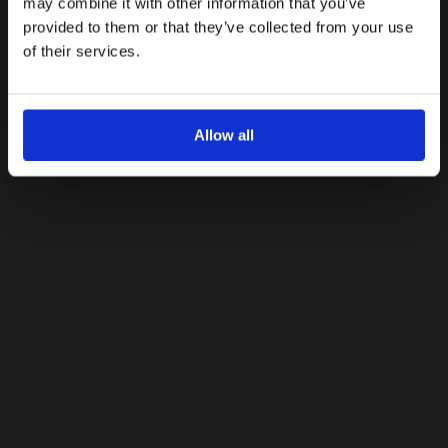
may combine it with other information that you’ve
provided to them or that they’ve collected from your use
Με την εγγραφή σας, συμφωνείτε να λαμβάνετε
ενημερωτικά email.
of their services.
Όρους Χρήσης
Πολιτική Προστασίας
Δείτε περισσότερα στους
και στην
Δεδομένων
.
'Οχι, ευχαριστώ
Allow all