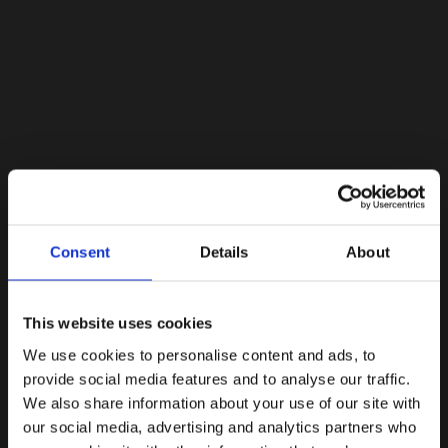
Lacoste Essentials Await
Consent
Details
About
Εγγραφείτε στο newsletter μας και αποκτήστε
10%
στην
πρώτη σας αγορά.
Email
This website uses cookies
We use cookies to personalise content and ads, to
Ενδιαφέρομαι για:
provide social media features and to analyse our traffic.
Γυναικεία
Ανδρικά
We also share information about your use of our site with
our social media, advertising and analytics partners who
Εγγραφή