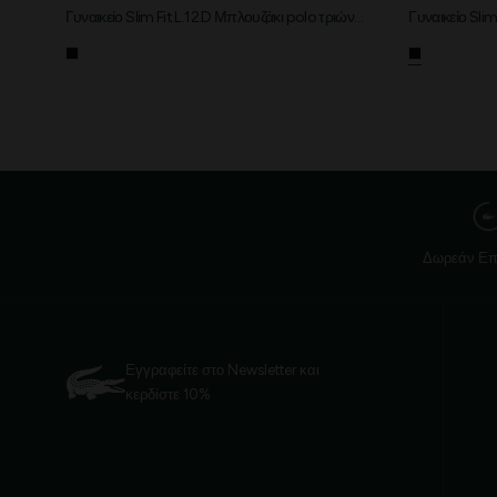
Γυναικείο Slim Fit L.12.D Μπλουζάκι polo τριών
Γυναικείο Slim
τετάρτων μανίκι
τετάρτων μανί
Δωρεάν Επ
Εγγραφείτε στο Newsletter και
κερδίστε 10%