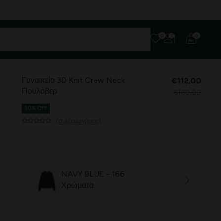
0
0
Γυναικείο 3D Knit Crew Neck
€112,00
Πουλόβερ
€160,00
30% OFF
(0 Αξιολογήσεις)
NAVY BLUE - 166
Χρώματα