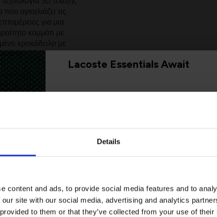
 τεχνολογία 3D πλέξης
 που αγκαλιάζει τις
επτομέρειες για μια
ραίτητο κομμάτι με
μένο κροκόδειλο με
Lacoste Essentials Await
ς ραφές
ς, στο μπούστο και
Εγγραφείτε στο newsletter μας και αποκ
πρώτη σας αγορά.
το στρίφωμα
Email
Details
Ενδιαφέρομαι για:
Γυναικεία
Ανδρικά
e content and ads, to provide social media features and to analy
 our site with our social media, advertising and analytics partn
Εγγραφή
 provided to them or that they’ve collected from your use of their