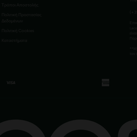
ΤΗ
Τρόποι Αποστολής
(+3
Πολιτική Προστασίας
Δεδομένων
Επικ
Laco
Πολιτική Cookies
είνα
Παρ
Καταστήματα
**Ισ
τον 