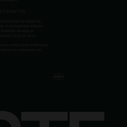
ΛΕΦΩΝΟΥ
57) 22447312
οινώνησε με την ομάδα της
ste: Η εξυπηρέτηση πελατών
ι διαθέσιμη Δευτέρα με
ασκευή 10:00 με 16:00.
χύουν τοπικά έξοδα ανάλογα με
πάροχο του τηλεφώνου σας.