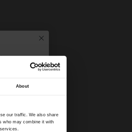
τήστε
10%
στην
About
se our traffic. We also share
ers who may combine it with
 services.