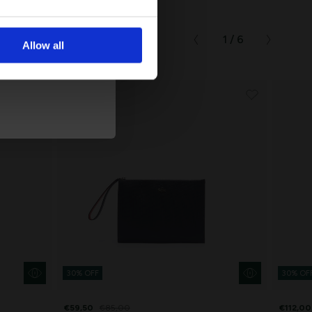
μβάνετε
1 / 6
Allow all
τική Προστασίας
30% OFF
30% OF
€59,50
€85,00
€112,00