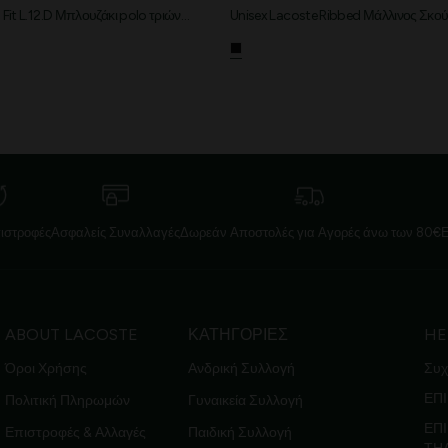
 Fit L.12.D Μπλουζάκι polo τριών
Unisex Lacoste Ribbed Μάλλινος Σκο
κι
ιστροφές
Ασφαλείς Συναλλαγές
Δωρεάν Αποστολές για Αγορές άνω των 80€
ABOUT LACOSTE
ΚΑΤΗΓΟΡΙΕΣ
HE
Όροι Χρήσης
Ανδρική Συλλογή
Συχ
ΕΠΙ
Πολιτική Πληρωμών
Γυναικεία Συλλογή
ΕΠ
Επιστροφές & Αλλαγές
Παιδική Συλλογή