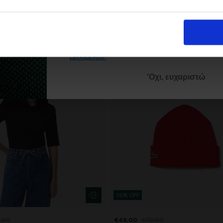
Με την εγγραφή σας, συμφωνείτε να λα
ενημερωτικά email.
Όρους Χρήσης
Πολι
Δείτε περισσότερα στους
και στην
Δεδομένων
.
'Οχι, ευχαριστώ
30% OFF
,00
€49,00
€70,00