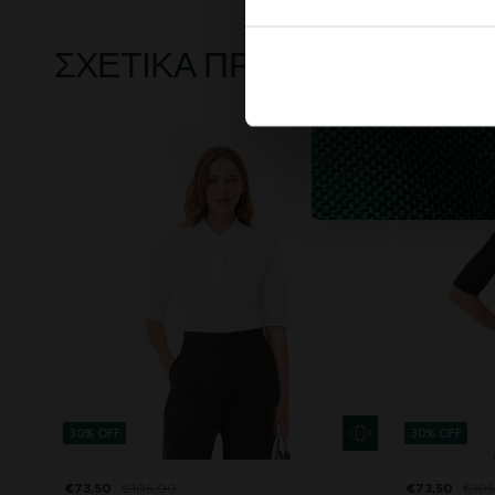
ΣΧΕΤΙΚΆ ΠΡΟΪΌΝΤΑ
30% OFF
30% OFF
€73,50
€105,00
€73,50
€105