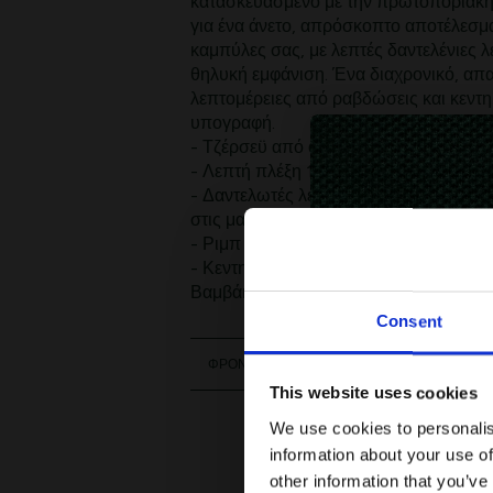
κατασκευασμένο με την πρωτοποριακή
για ένα άνετο, απρόσκοπτο αποτέλεσμα
καμπύλες σας, με λεπτές δαντελένιες λ
θηλυκή εμφάνιση. Ένα διαχρονικό, απα
λεπτομέρειες από ραβδώσεις και κεντη
υπογραφή.
- Τζέρσεϋ από οργανικό βαμβάκι χωρί
- Λεπτή πλέξη 14 gauge
- Δαντελωτές λεπτομέρειες στους ώμου
στις μανσέτες
- Ριμπ στο λαιμό, στις μανσέτες και σ
- Κεντημένος κροκόδειλος στο στήθος
Βαμβάκι (100%)
Consent
ΦΡΟΝΤΙΔΑ
This website uses cookies
We use cookies to personalis
information about your use of
other information that you’ve