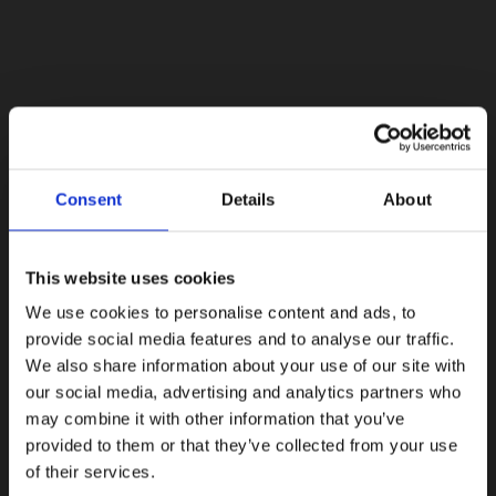
Lacoste Essentials Await
Consent
Details
About
Εγγραφείτε στο newsletter μας και αποκτήστε
10%
στην
πρώτη σας αγορά.
Email
This website uses cookies
We use cookies to personalise content and ads, to
Ενδιαφέρομαι για:
provide social media features and to analyse our traffic.
Γυναικεία
Ανδρικά
We also share information about your use of our site with
our social media, advertising and analytics partners who
Εγγραφή
may combine it with other information that you’ve
provided to them or that they’ve collected from your use
Με την εγγραφή σας, συμφωνείτε να λαμβάνετε
ενημερωτικά email.
of their services.