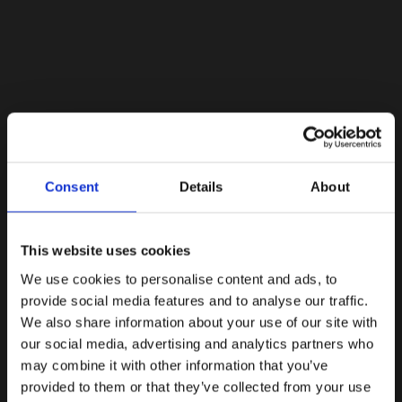
Lacoste Essentials Await
Consent
Details
About
Εγγραφείτε στο newsletter μας και αποκτήστε
10%
στην
πρώτη σας αγορά.
Email
This website uses cookies
We use cookies to personalise content and ads, to
Ενδιαφέρομαι για:
provide social media features and to analyse our traffic.
Γυναικεία
Ανδρικά
We also share information about your use of our site with
our social media, advertising and analytics partners who
Εγγραφή
may combine it with other information that you’ve
provided to them or that they’ve collected from your use
Με την εγγραφή σας, συμφωνείτε να λαμβάνετε
ενημερωτικά email.