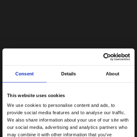
Lacoste Essentials Await
Consent
Details
About
Εγγραφείτε στο newsletter μας και αποκτήστε
10%
στην
πρώτη σας αγορά.
Email
This website uses cookies
We use cookies to personalise content and ads, to
Ενδιαφέρομαι για:
provide social media features and to analyse our traffic.
Γυναικεία
Ανδρικά
We also share information about your use of our site with
our social media, advertising and analytics partners who
Εγγραφή
may combine it with other information that you’ve