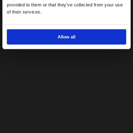
provided to them or that they’ve collected from your use
Με την εγγραφή σας, συμφωνείτε να λαμβάνετε
ενημερωτικά email.
of their services.
Όρους Χρήσης
Πολιτική Προστασίας
Δείτε περισσότερα στους
και στην
Δεδομένων
.
'Οχι, ευχαριστώ
Allow all