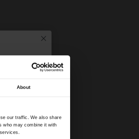
τήστε
10%
στην
About
se our traffic. We also share
ers who may combine it with
 services.