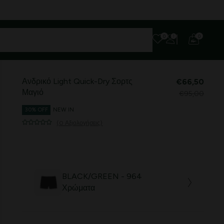
0
0
Ανδρικό Light Quick-Dry Σορτς
€66,50
Μαγιό
€95,00
30% OFF
NEW IN
(0 Αξιολογήσεις)
BLACK/GREEN - 964
Χρώματα