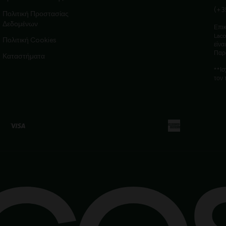
(+3
Πολιτική Προστασίας
Δεδομένων
Επικ
Laco
Πολιτική Cookies
είνα
Παρ
Καταστήματα
**Ισ
τον 