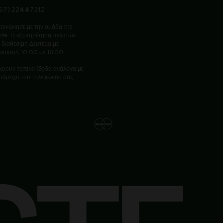
57) 22447312
οινώνησε με την ομάδα της
ste: Η εξυπηρέτηση πελατών
ι διαθέσιμη Δευτέρα με
ασκευή 10:00 με 16:00.
χύουν τοπικά έξοδα ανάλογα με
πάροχο του τηλεφώνου σας.