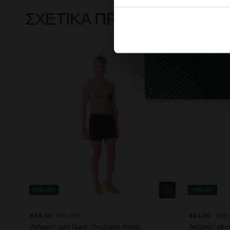
ΣΧΕΤΙΚΆ ΠΡΟΪΌΝΤΑ
30% OFF
30% OFF
€66,50
€95,00
€66,50
€95
Ανδρικό Light Quick-Dry Σορτς Μαγιό
Ανδρικό Light