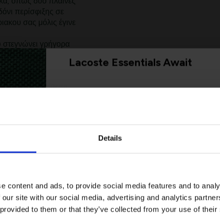
ικά, όπως δύο πλαϊνές
όνι περίσφιξης σε
ιακου σας μόλις έγινε
 στεγνώνει γρήγορα
ς γυαλιστερό
Lacoste Essentials Await
ίσφιξης σε αντίθεση
Εγγραφείτε στο newsletter μας και αποκ
πρώτη σας αγορά.
το μηρό
Email
Details
Ενδιαφέρομαι για:
Γυναικεία
Ανδρικά
e content and ads, to provide social media features and to analy
 our site with our social media, advertising and analytics partn
Εγγραφή
 provided to them or that they’ve collected from your use of their