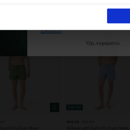
Με την εγγραφή σας, συμφωνείτε να λα
ενημερωτικά email.
Όρους Χρήσης
Πολι
Δείτε περισσότερα στους
και στην
Δεδομένων
.
'Οχι, ευχαριστώ
30% OFF
,00
€66,50
€95,00
 Quick-Dry Σορτς Μαγιό
Ανδρικό Light Quick-Dry Σορτς Μαγιό