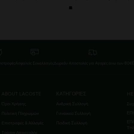
ιστροφές
Ασφαλείς Συναλλαγές
Δωρεάν Αποστολές για Αγορές άνω των 80€
ABOUT LACOSTE
ΚΑΤΗΓΟΡΙΕΣ
HE
Όροι Χρήσης
Ανδρική Συλλογή
Συχ
ΕΠΙ
Πολιτική Πληρωμών
Γυναικεία Συλλογή
ΕΠ
Επιστροφές & Αλλαγές
Παιδική Συλλογή
ΤΗ
Τρόποι Αποστολής