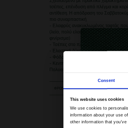
Σχεδιασμένο με πρακτικά χαρακτηριστ
τσέπες, επένδυση από πλέγμα και κορδ
αντίθεση. Η απόδραση του Σαββατοκύρ
πιο συναρπαστική.
- Ελαφρύς ανακυκλωμένος ταφτάς που
(λείο, πολύ ελαφρύ ύφασμα με ελαφρώ
φινίρισμα)
- Τσέπες στο πλάι
- Ελαστική ζώνη μέσης με κορδόνι περ
- Φόδρα από πλέγμα
- Κεντημένος πράσινος κροκόδειλος σ
Πολυεστέρας (100%)
Consent
ΦΡΟΝΤΙΔΑ
This website uses cookies
We use cookies to personalis
information about your use of
other information that you’ve