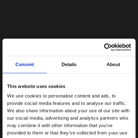
Lacoste Essentials Await
Consent
Details
About
Εγγραφείτε στο newsletter μας και αποκτήστε
10%
στην
πρώτη σας αγορά.
Email
This website uses cookies
We use cookies to personalise content and ads, to
Ενδιαφέρομαι για:
provide social media features and to analyse our traffic.
Γυναικεία
Ανδρικά
We also share information about your use of our site with
our social media, advertising and analytics partners who
Εγγραφή
may combine it with other information that you’ve
provided to them or that they’ve collected from your use
Με την εγγραφή σας, συμφωνείτε να λαμβάνετε
ενημερωτικά email.