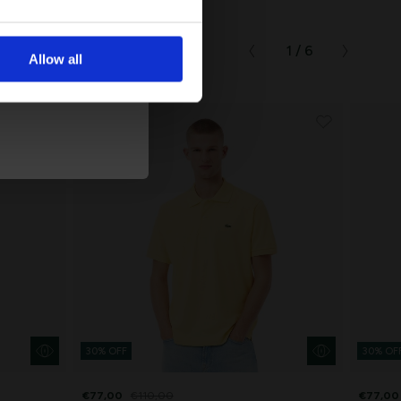
μβάνετε
1 / 6
Allow all
τική Προστασίας
30% OFF
30% OF
€77,00
€110,00
€77,00