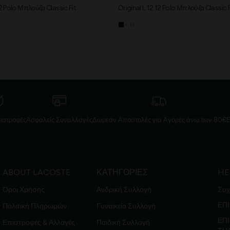
12 Polo Μπλούζα Classic Fit
Original L.12.12 Polo Μπλούζα Classic F
+ 11
ιστροφές
Ασφαλείς Συναλλαγές
Δωρεάν Αποστολές για Αγορές άνω των 80€
ABOUT LACOSTE
ΚΑΤΗΓΟΡΙΕΣ
HE
Όροι Χρήσης
Ανδρική Συλλογή
Συχ
ΕΠΙ
Πολιτική Πληρωμών
Γυναικεία Συλλογή
ΕΠ
Επιστροφές & Αλλαγές
Παιδική Συλλογή