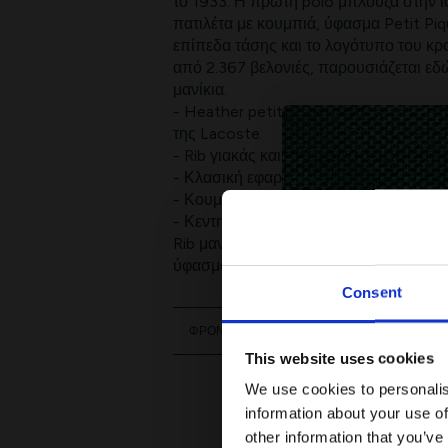
το 1933. Η πρώτη polo μπλούζα στην ισ
πατιλέτα με κουμπιά, ύφασμα Petit Pi
επίπεδα τάσης και το λογότυπο του κρ
από 2.367 βελονιές, παρουσιάζεται εδ
μανίκια.
- Heather petit piqué, η χαρακτηριστι
της Lacoste.
- Rib γιακάς και μανίκια
- Κλασική εφαρμογή, άνετη εφαρμογή κ
- Κουμπιά από φίλντισι
- Κεντημένος κροκόδειλος ραμμένος σ
Rib μανσέτες : Βαμβάκι (95%), Ελαστάν
ύφασμα: Βαμβάκι (95%), Ελαστάνη (5%
Consent
ΦΡΟΝΤΙΔΑ
This website uses cookies
We use cookies to personalis
information about your use of
other information that you’ve