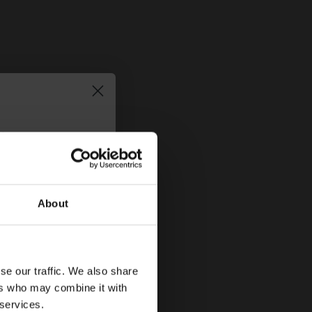
τήστε
10%
στην
About
se our traffic. We also share
ers who may combine it with
 services.