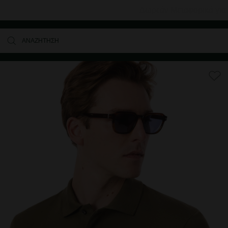
Δωρεάν Μεταφορικά για αγορές άνω των 80€