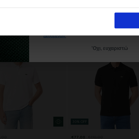
Με την εγγραφή σας, συμφωνείτε να λα
ενημερωτικά email.
Όρους Χρήσης
Πολι
Δείτε περισσότερα στους
και στην
Δεδομένων
.
'Οχι, ευχαριστώ
30% OFF
0,00
€77,00
€110,00