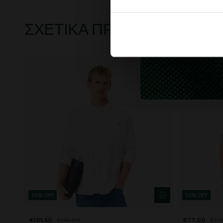
ΣΧΕΤΙΚΆ ΠΡΟΪΌΝΤΑ
30% OFF
30% OFF
€101,50
€145,00
€77,00
€11