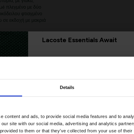
τορία, με γιακά,
qué πλεγμένο με δύο
οκόδειλου φτιαγμένο
ώ σε εκδοχή με μακριά
κή υφή σήμα κατατεθέν
Lacoste Essentials Await
αι άνετα μανίκια
Εγγραφείτε στο newsletter μας και αποκ
πρώτη σας αγορά.
το στήθος
η (5%) / Κύριο
): Βαμβάκι (100%)
Email
Details
Ενδιαφέρομαι για:
Γυναικεία
Ανδρικά
e content and ads, to provide social media features and to analy
 our site with our social media, advertising and analytics partn
Εγγραφή
 provided to them or that they’ve collected from your use of their