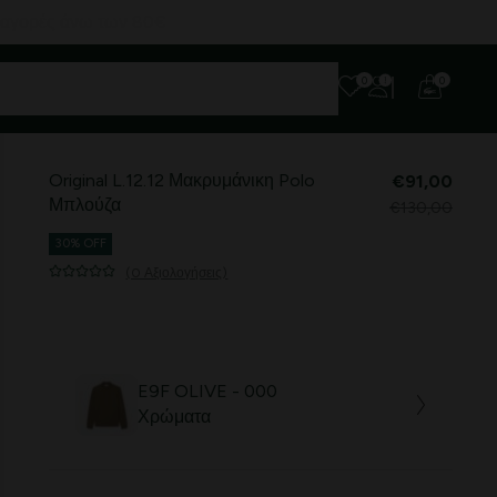
0
0
Original L.12.12 Μακρυμάνικη Polo
€91,00
Μπλούζα
€130,00
30% OFF
(0 Αξιολογήσεις)
E9F OLIVE - 000
Χρώματα