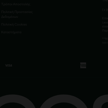
ΤΗ
Τρόποι Αποστολής
(+3
Πολιτική Προστασίας
Δεδομένων
Επικ
Laco
Πολιτική Cookies
είνα
Παρ
Καταστήματα
**Ισ
τον 