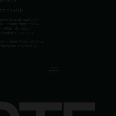
ΛΕΦΩΝΟΥ
57) 22447312
οινώνησε με την ομάδα της
ste: Η εξυπηρέτηση πελατών
ι διαθέσιμη Δευτέρα με
ασκευή 10:00 με 16:00.
χύουν τοπικά έξοδα ανάλογα με
πάροχο του τηλεφώνου σας.