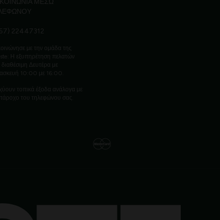
ΙΚΟΙΝΩΝΙΑ ΜΕΣΩ
ΛΕΦΩΝΟΥ
57) 22447312
οινώνησε με την ομάδα της
ste: Η εξυπηρέτηση πελατών
ι διαθέσιμη Δευτέρα με
ασκευή 10:00 με 16:00.
χύουν τοπικά έξοδα ανάλογα με
πάροχο του τηλεφώνου σας.