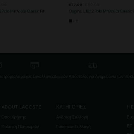
0,00
€77,00
€110,00
12 Polo Μπλούζα Classic Fit
Original L.12.12 Polo Μπλούζα Classic F
+ 11
ιστροφές
Ασφαλείς Συναλλαγές
Δωρεάν Αποστολές για Αγορές άνω των 80€
ABOUT LACOSTE
ΚΑΤΗΓΟΡΙΕΣ
HE
Όροι Χρήσης
Ανδρική Συλλογή
Συχ
ΕΠΙ
Πολιτική Πληρωμών
Γυναικεία Συλλογή