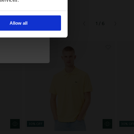
 services.
μβάνετε
Allow all
1 / 6
τική Προστασίας
30% OFF
30% OF