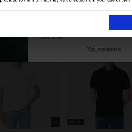
 provided to them or that they’ve collected from your use of their
Με την εγγραφή σας, συμφωνείτε να λα
ενημερωτικά email.
Όρους Χρήσης
Πολι
Δείτε περισσότερα στους
και στην
Δεδομένων
.
'Οχι, ευχαριστώ
30% OFF