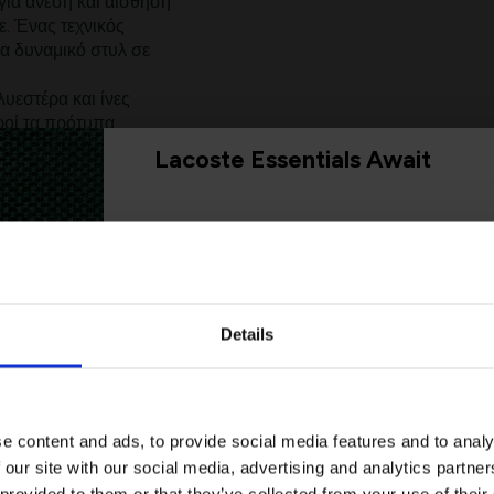
 για άνεση και αίσθηση
. Ένας τεχνικός
ια δυναμικό στυλ σε
υεστέρα και ίνες
οί τα πρότυπα
Lacoste Essentials Await
, ίσια κοπή
ι την υγρασία
Εγγραφείτε στο newsletter μας και αποκ
πρώτη σας αγορά.
στήθος
έρας (35%) / Γιακάς:
Email
Ελαστάνη (4%)
Details
Ενδιαφέρομαι για:
Γυναικεία
Ανδρικά
e content and ads, to provide social media features and to analy
 our site with our social media, advertising and analytics partn
Εγγραφή