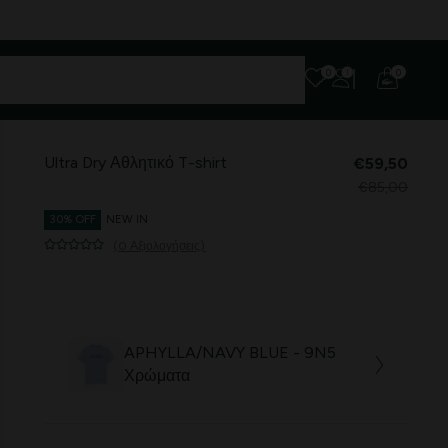
0
0
Ultra Dry Αθλητικό T-shirt
€59,50
€85,00
30% OFF
NEW IN
(0 Αξιολογήσεις)
APHYLLA/NAVY BLUE - 9N5
Χρώματα