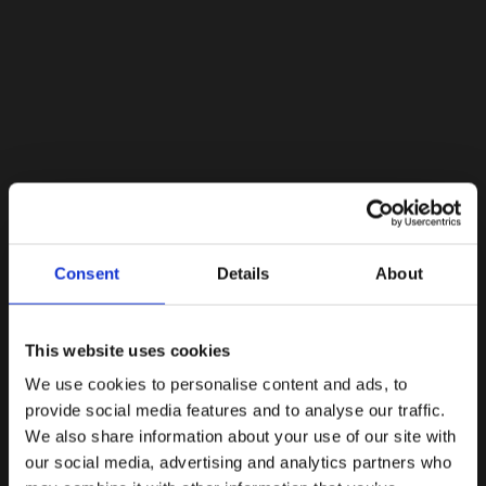
Lacoste Essentials Await
Consent
Details
About
Εγγραφείτε στο newsletter μας και αποκτήστε
10%
στην
πρώτη σας αγορά.
Email
This website uses cookies
We use cookies to personalise content and ads, to
Ενδιαφέρομαι για:
provide social media features and to analyse our traffic.
Γυναικεία
Ανδρικά
We also share information about your use of our site with
our social media, advertising and analytics partners who
Εγγραφή