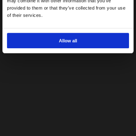
may combine it with other information that you’ve
provided to them or that they’ve collected from your use
Με την εγγραφή σας, συμφωνείτε να λαμβάνετε
ενημερωτικά email.
of their services.
Όρους Χρήσης
Πολιτική Προστασίας
Δείτε περισσότερα στους
και στην
Δεδομένων
.
'Οχι, ευχαριστώ
Allow all