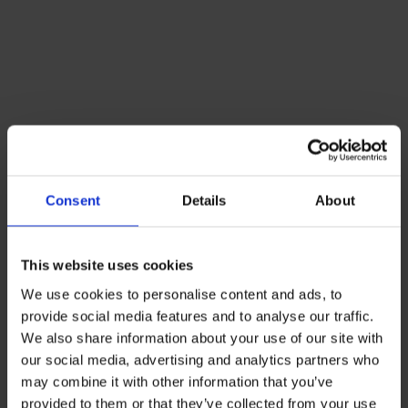
Lacoste Essentials Await
Consent
Details
About
Εγγραφείτε στο newsletter μας και αποκτήστε
10%
στην
πρώτη σας αγορά.
This website uses cookies
Email
We use cookies to personalise content and ads, to
provide social media features and to analyse our traffic.
Ενδιαφέρομαι για:
We also share information about your use of our site with
Γυναικεία
Ανδρικά
our social media, advertising and analytics partners who
Εγγραφή
may combine it with other information that you’ve
provided to them or that they’ve collected from your use