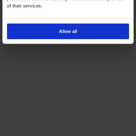
Με την εγγραφή σας, συμφωνείτε να λαμβάνετε
of their services.
ενημερωτικά email.
Όρους Χρήσης
Πολιτική Προστασίας
Δείτε περισσότερα στους
και στην
Δεδομένων
.
Allow all
'Οχι, ευχαριστώ