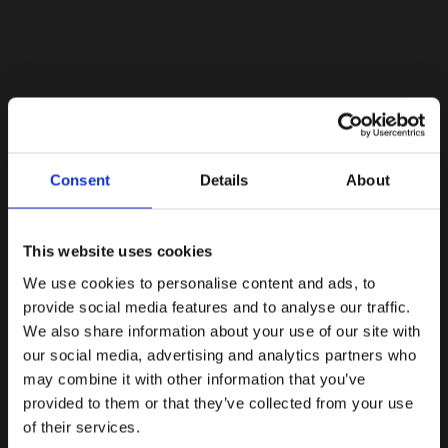
Lacoste Essentials Await
Consent
Details
About
Εγγραφείτε στο newsletter μας και αποκτήστε
10%
στην
πρώτη σας αγορά.
Email
This website uses cookies
We use cookies to personalise content and ads, to
Ενδιαφέρομαι για:
provide social media features and to analyse our traffic.
Γυναικεία
Ανδρικά
We also share information about your use of our site with
our social media, advertising and analytics partners who
Εγγραφή
may combine it with other information that you’ve
provided to them or that they’ve collected from your use
Με την εγγραφή σας, συμφωνείτε να λαμβάνετε
ενημερωτικά email.
of their services.