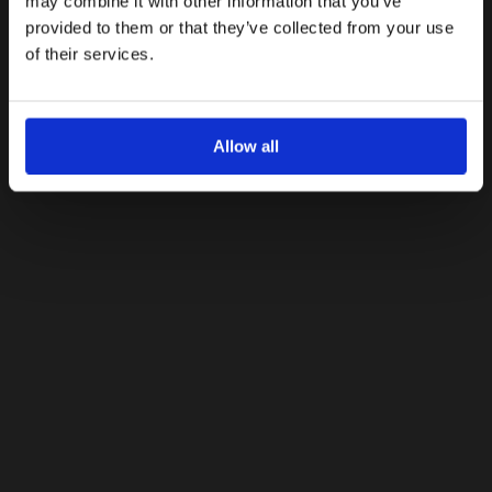
may combine it with other information that you’ve
provided to them or that they’ve collected from your use
Με την εγγραφή σας, συμφωνείτε να λαμβάνετε
ενημερωτικά email.
of their services.
Όρους Χρήσης
Πολιτική Προστασίας
Δείτε περισσότερα στους
και στην
Δεδομένων
.
'Οχι, ευχαριστώ
Allow all