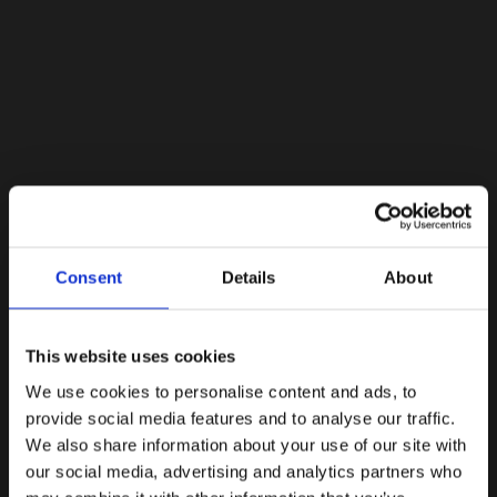
Lacoste Essentials Await
Consent
Details
About
Εγγραφείτε στο newsletter μας και αποκτήστε
10%
στην
πρώτη σας αγορά.
Email
This website uses cookies
We use cookies to personalise content and ads, to
Ενδιαφέρομαι για:
provide social media features and to analyse our traffic.
Γυναικεία
Ανδρικά
We also share information about your use of our site with
our social media, advertising and analytics partners who
Εγγραφή